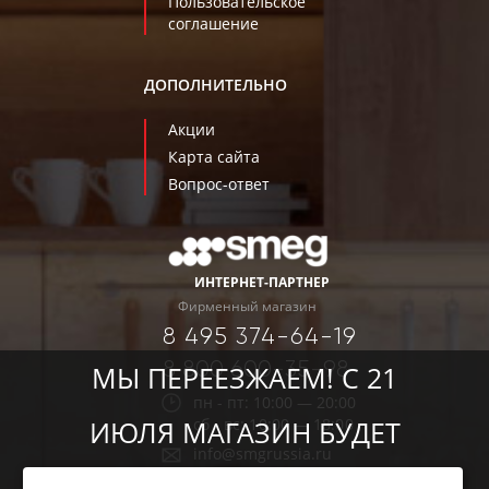
Пользовательское
соглашение
ДОПОЛНИТЕЛЬНО
Акции
Карта сайта
Вопрос-ответ
ИНТЕРНЕТ-ПАРТНЕР
Фирменный магазин
8 495 374-64-19
8 800 600-35-98
МЫ ПЕРЕЕЗЖАЕМ! С 21
пн - пт: 10:00 — 20:00
сб - вс: 10:00 — 18:00
ИЮЛЯ МАГАЗИН БУДЕТ
info@smgrussia.ru
РАБОТАТЬ ПО НОВОМУ
г. Москва, ул.