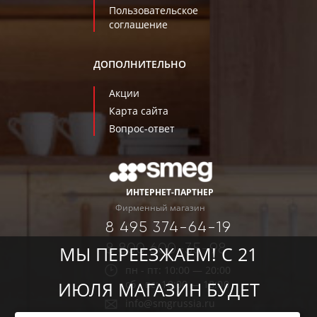
Пользовательское
соглашение
ДОПОЛНИТЕЛЬНО
Акции
Карта сайта
Вопрос-ответ
ИНТЕРНЕТ-ПАРТНЕР
Фирменный магазин
8 495 374-64-19
8 800 600-35-98
МЫ ПЕРЕЕЗЖАЕМ! С 21
пн - пт: 10:00 — 20:00
сб - вс: 10:00 — 18:00
ИЮЛЯ МАГАЗИН БУДЕТ
info@smgrussia.ru