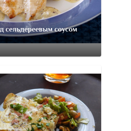
д сельдереевым соусом